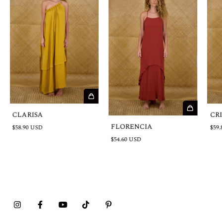
CLARISA
CR
FLORENCIA
$58.90 USD
$59.
$54.60 USD