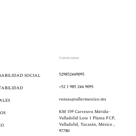
Contáctanos
529852449095
SABILIDAD SOCIAL
+52 1 985 244 9095
TABILIDAD
ventas@tallermestizo.mx
ALES
KM 159 Carretera Mérida-
OS
Valladolid Lote 1 Planta FCP,
Valladolid, Yucatán, México ,
EO
97780