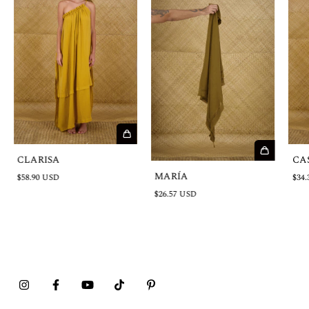
CLARISA
CA
MARÍA
$58.90 USD
$34.
$26.57 USD