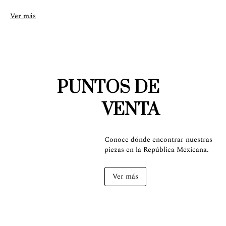
Sigue estas recomendaciones simples pero esenciales para el
Ver más
cuidado del producto:
ver más
.
Hecho en Yucatán por el Taller Artesanal
@tallermestizo.mx
*La referencia visual de color se encuentra al final de las fotografías.
PUNTOS DE
VENTA
Conoce dónde encontrar nuestras
piezas en la República Mexicana.
Ver más