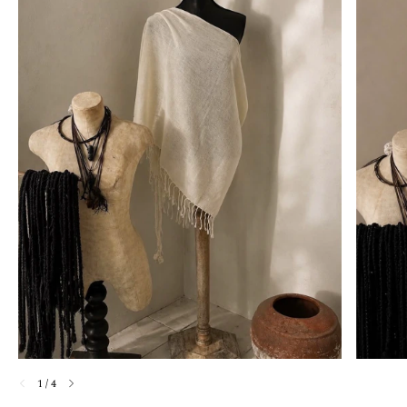
1
/
4