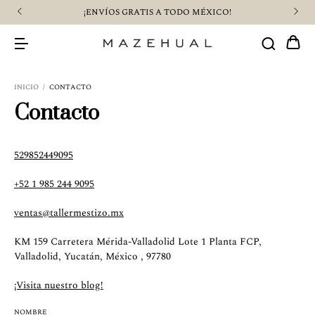
¡ENVÍOS GRATIS A TODO MÉXICO!
INICIO
/
CONTACTO
Contacto
529852449095
+52 1 985 244 9095
ventas@tallermestizo.mx
KM 159 Carretera Mérida-Valladolid Lote 1 Planta FCP,
Valladolid, Yucatán, México , 97780
¡Visita nuestro blog!
NOMBRE