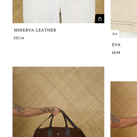
MINERVA LEATHER
2x1
€25,14
EVA
€8,98