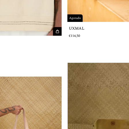
Agotado
UXMAL
€114,50