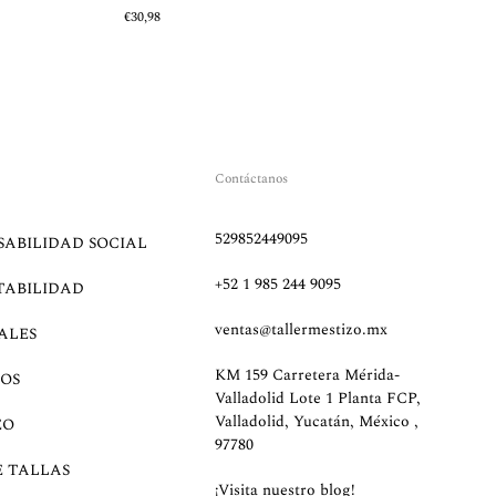
€30,98
Contáctanos
529852449095
SABILIDAD SOCIAL
+52 1 985 244 9095
TABILIDAD
ventas@tallermestizo.mx
ALES
KM 159 Carretera Mérida-
OS
Valladolid Lote 1 Planta FCP,
Valladolid, Yucatán, México ,
EO
97780
E TALLAS
¡Visita nuestro blog!