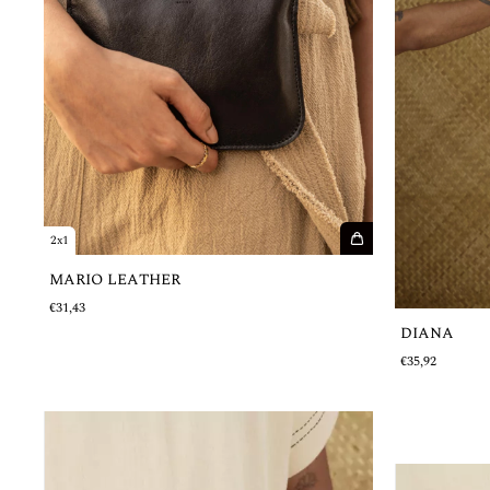
2x1
MARIO LEATHER
€31,43
DIANA
€35,92