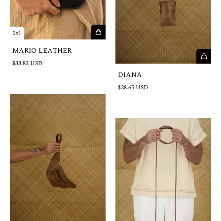
2x1
MARIO LEATHER
$33.82 USD
DIANA
$38.65 USD