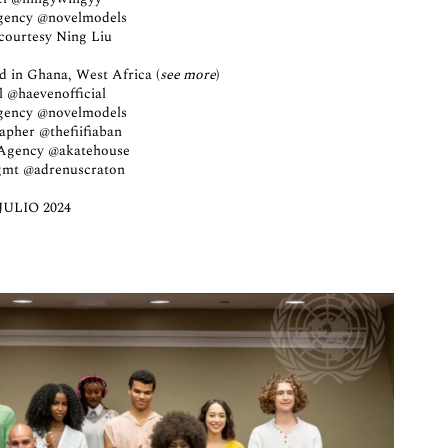
gency
@novelmodels
courtesy Ning Liu
in Ghana, West Africa (
see more
)
l
@haevenofficial
gency
@novelmodels
rapher
@thefiifiaban
 Agency
@akatehouse
gmt
@adrenuscraton
JULIO 2024