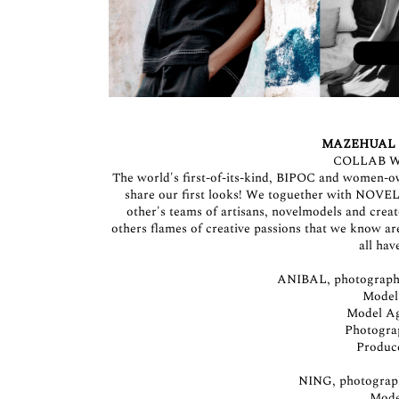
MAZEHUAL
COLLAB 
The world's first-of-its-kind, BIPOC and women-
share our first looks! We toguether with NOVE
other's teams of artisans, novelmodels and crea
others flames of creative passions that we know ar
all ha
ANIBAL, photographe
Mode
Model A
Photogra
Produc
NING, photograph
Mod