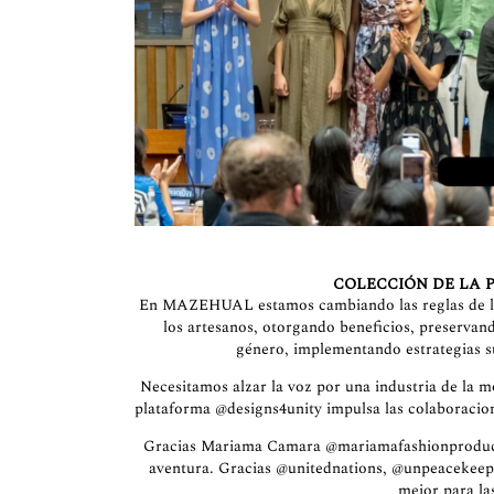
COLECCIÓN DE LA P
En MAZEHUAL estamos cambiando las reglas de la 
los artesanos, otorgando beneficios, preservan
género, implementando estrategias s
Necesitamos alzar la voz por una industria de la mo
plataforma
@designs4unity
impulsa las colaboracio
Gracias Mariama Camara
@mariamafashionproduc
aventura. Gracias
@unitednations
,
@unpeacekeep
mejor para la