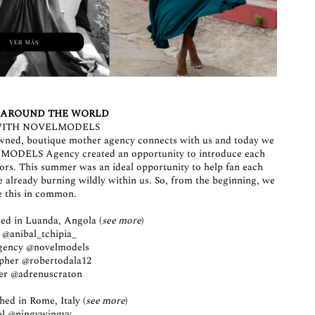
 AROUND THE WORLD
WITH NOVELMODELS
owned, boutique mother agency connects with us and today we
LMODELS Agency created an opportunity to introduce each
tors. This summer was an ideal opportunity to help fan each
e already burning wildly within us. So, from the beginning, we
ve this in common.
d in Luanda, Angola (
see more
)
l
@anibal_tchipia_
gency
@novelmodels
pher
@robertodala12
er
@adrenuscraton
ed in Rome, Italy (
see more
)
el
@ningywingyy