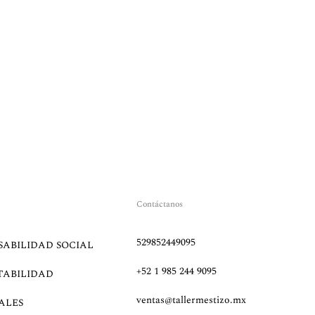
Contáctanos
529852449095
SABILIDAD SOCIAL
+52 1 985 244 9095
TABILIDAD
ventas@tallermestizo.mx
ALES