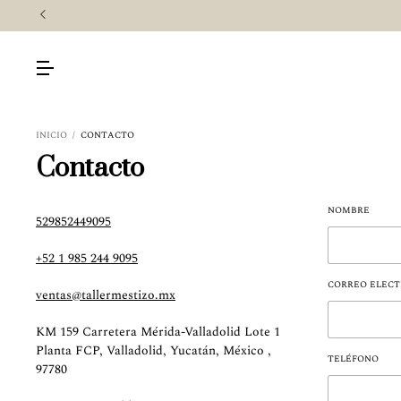
VÍOS GRATIS A TODO MÉXICO!
INICIO
/
CONTACTO
Contacto
NOMBRE
529852449095
+52 1 985 244 9095
CORREO ELECT
ventas@tallermestizo.mx
KM 159 Carretera Mérida-Valladolid Lote 1
Planta FCP, Valladolid, Yucatán, México ,
TELÉFONO
97780