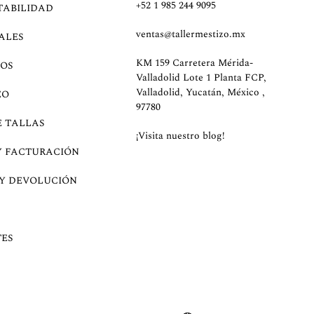
+52 1 985 244 9095
TABILIDAD
ventas@tallermestizo.mx
ALES
KM 159 Carretera Mérida-
OS
Valladolid Lote 1 Planta FCP,
Valladolid, Yucatán, México ,
EO
97780
E TALLAS
¡Visita nuestro blog!
Y FACTURACIÓN
 Y DEVOLUCIÓN
ES