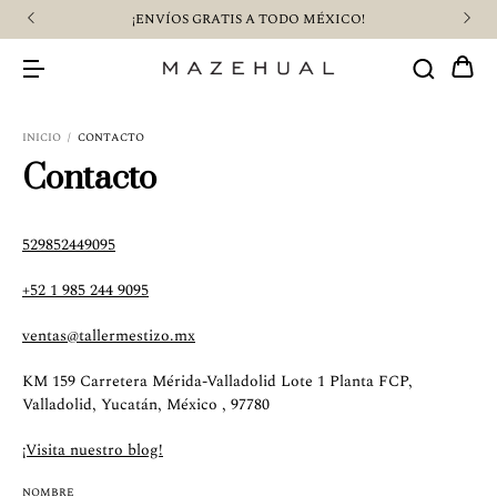
¡ENVÍOS GRATIS A TODO MÉXICO!
INICIO
/
CONTACTO
Contacto
529852449095
+52 1 985 244 9095
ventas@tallermestizo.mx
KM 159 Carretera Mérida-Valladolid Lote 1 Planta FCP,
Valladolid, Yucatán, México , 97780
¡Visita nuestro blog!
NOMBRE