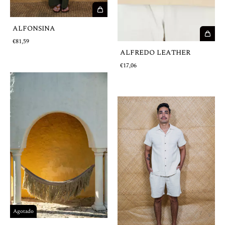
ALFONSINA
€81,59
ALFREDO LEATHER
€17,06
Agotado