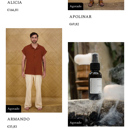
ALICIA
Agotado
€166,81
APOLINAR
€69,82
Agotado
ARMANDO
Agotado
€35,83