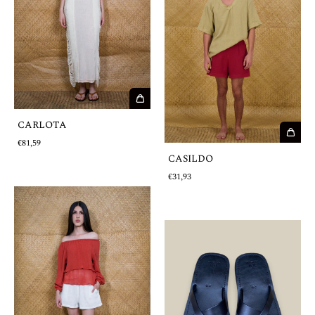
CARLOTA
€81,59
CASILDO
€31,93