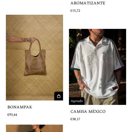
AROMATIZANTE
€15,72
Agotado
BONAMPAK
CAMISA MÉXICO
€93,44
€38,17