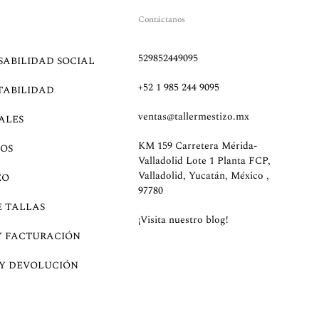
Contáctanos
529852449095
SABILIDAD SOCIAL
+52 1 985 244 9095
TABILIDAD
ventas@tallermestizo.mx
ALES
KM 159 Carretera Mérida-
OS
Valladolid Lote 1 Planta FCP,
Valladolid, Yucatán, México ,
EO
97780
E TALLAS
¡Visita nuestro blog!
Y FACTURACIÓN
 Y DEVOLUCIÓN