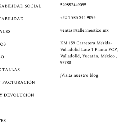
529852449095
SABILIDAD SOCIAL
+52 1 985 244 9095
TABILIDAD
ventas@tallermestizo.mx
ALES
KM 159 Carretera Mérida-
OS
Valladolid Lote 1 Planta FCP,
Valladolid, Yucatán, México ,
EO
97780
E TALLAS
¡Visita nuestro blog!
Y FACTURACIÓN
 Y DEVOLUCIÓN
ES