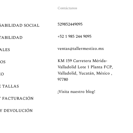
Contáctanos
529852449095
SABILIDAD SOCIAL
+52 1 985 244 9095
TABILIDAD
ventas@tallermestizo.mx
ALES
KM 159 Carretera Mérida-
OS
Valladolid Lote 1 Planta FCP,
Valladolid, Yucatán, México ,
EO
97780
E TALLAS
¡Visita nuestro blog!
Y FACTURACIÓN
 Y DEVOLUCIÓN