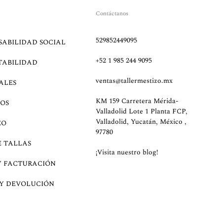
Contáctanos
529852449095
SABILIDAD SOCIAL
+52 1 985 244 9095
TABILIDAD
ventas@tallermestizo.mx
ALES
KM 159 Carretera Mérida-
OS
Valladolid Lote 1 Planta FCP,
Valladolid, Yucatán, México ,
EO
97780
E TALLAS
¡Visita nuestro blog!
Y FACTURACIÓN
 Y DEVOLUCIÓN