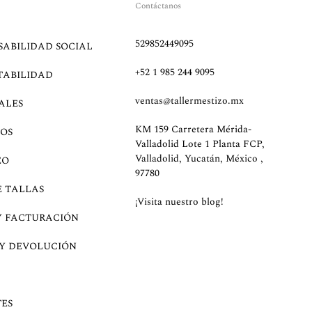
Contáctanos
529852449095
SABILIDAD SOCIAL
+52 1 985 244 9095
TABILIDAD
ventas@tallermestizo.mx
ALES
KM 159 Carretera Mérida-
OS
Valladolid Lote 1 Planta FCP,
Valladolid, Yucatán, México ,
EO
97780
E TALLAS
¡Visita nuestro blog!
Y FACTURACIÓN
 Y DEVOLUCIÓN
ES