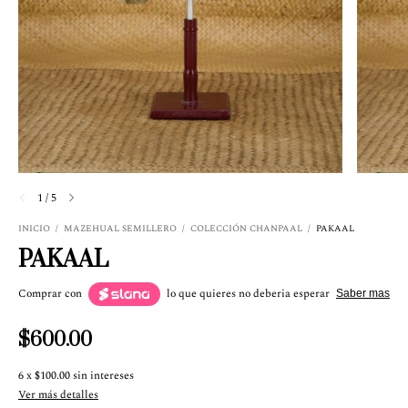
1
/
5
INICIO
/
MAZEHUAL SEMILLERO
/
COLECCIÓN CHANPAAL
/
PAKAAL
PAKAAL
Comprar con
lo que quieres no deberia esperar
Saber mas
$600.00
6
x
$100.00
sin intereses
Ver más detalles