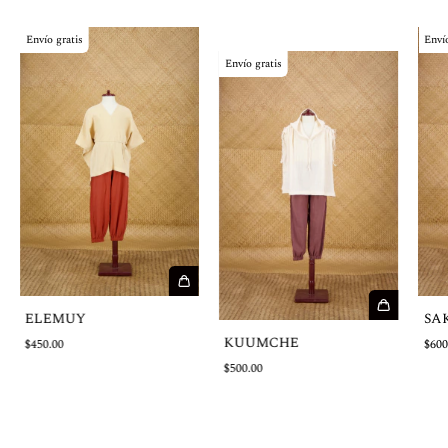
Envío gratis
Envío
Envío gratis
ELEMUY
SA
KUUMCHE
$450.00
$600
$500.00