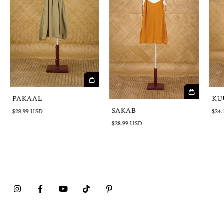
PAKAAL
KU
SAKAB
$28.99 USD
$24.
$28.99 USD