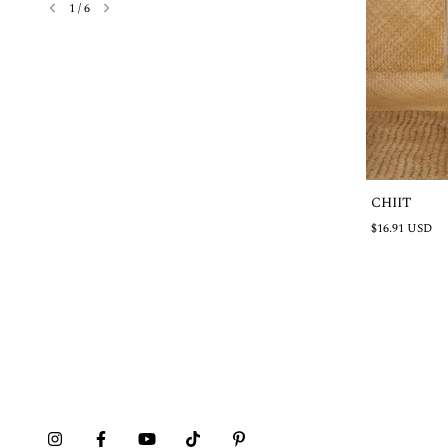
1
/
6
CHIIT
Agotado
$16.91 USD
MAZEHUALITO
$21.74 USD