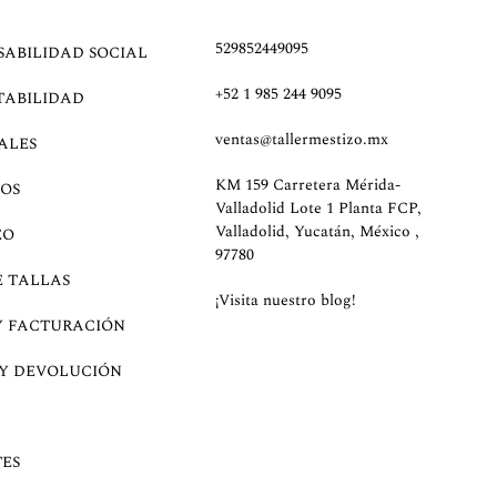
529852449095
SABILIDAD SOCIAL
+52 1 985 244 9095
TABILIDAD
ventas@tallermestizo.mx
ALES
KM 159 Carretera Mérida-
OS
Valladolid Lote 1 Planta FCP,
Valladolid, Yucatán, México ,
EO
97780
E TALLAS
¡Visita nuestro blog!
Y FACTURACIÓN
 Y DEVOLUCIÓN
ES