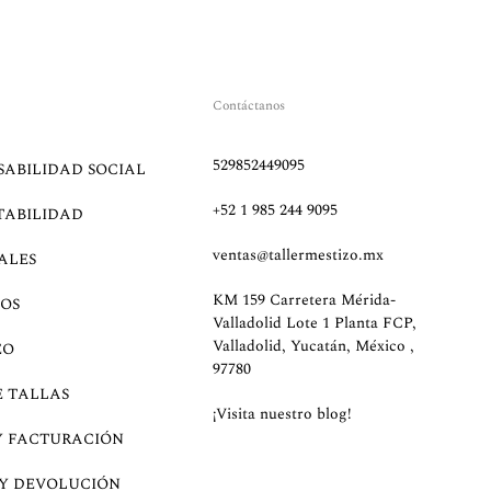
Contáctanos
529852449095
SABILIDAD SOCIAL
+52 1 985 244 9095
TABILIDAD
ventas@tallermestizo.mx
ALES
KM 159 Carretera Mérida-
OS
Valladolid Lote 1 Planta FCP,
Valladolid, Yucatán, México ,
EO
97780
E TALLAS
¡Visita nuestro blog!
Y FACTURACIÓN
 Y DEVOLUCIÓN