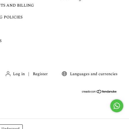
TS AND BILLING
G POLICIES
S
Log in
|
Register
Languages and currencies
Understood