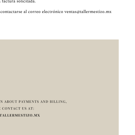
 factura solicitada.
contactarse al correo electrónico
ventas@tallermestizo.mx