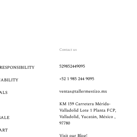
Contact us
529852449095
RESPONSIBILITY
+52 1 985 244 9095
NABILITY
ventas@tallermestizo.mx
ALS
KM 159 Carretera Mérida-
Valladolid Lote 1 Planta FCP,
Valladolid, Yucatán, México ,
SALE
97780
ART
Visit our Blog!